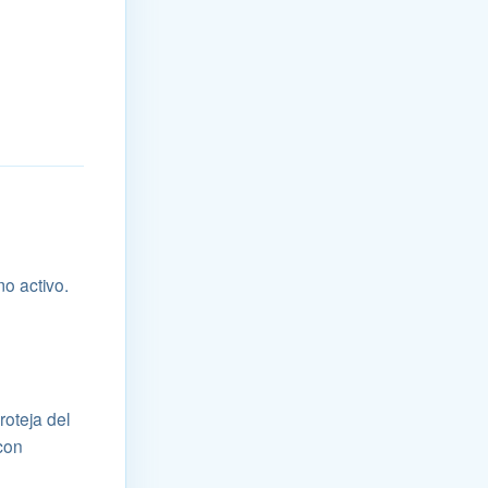
o activo.
roteja del
 con