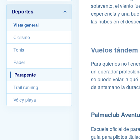
sotavento, el viento fu
Deportes
experiencia y una buena
las nubes en el despe
Vista general
Ciclismo
Vuelos tándem 
Tenis
Pádel
Para quienes no tienen
un operador profesional
Parapente
se puede volar, a qué
de antemano la duració
Trail running
Vóley playa
Palmaclub Aventu
Escuela oficial de par
guía para pilotos titu