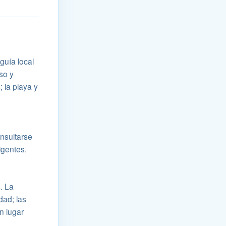
guía local
so y
; la playa y
nsultarse
igentes.
. La
dad; las
n lugar