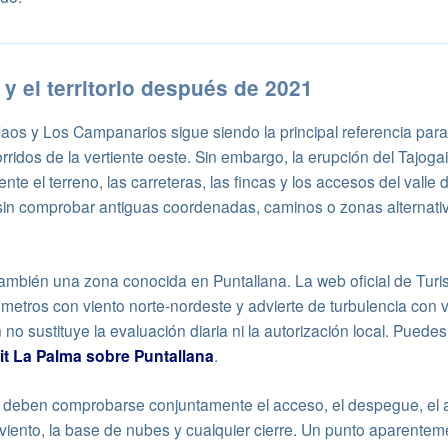
y el territorio después de 2021
aos y Los Campanarios sigue siendo la principal referencia par
idos de la vertiente oeste. Sin embargo, la erupción del Tajoga
te el terreno, las carreteras, las fincas y los accesos del valle 
 sin comprobar antiguas coordenadas, caminos o zonas alternati
también una zona conocida en Puntallana. La web oficial de Turis
etros con viento norte-nordeste y advierte de turbulencia con v
 no sustituye la evaluación diaria ni la autorización local. Puedes
it La Palma sobre Puntallana
.
o deben comprobarse conjuntamente el acceso, el despegue, el a
el viento, la base de nubes y cualquier cierre. Un punto aparente