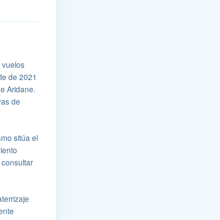
a vuelos
ite de 2021
de Aridane.
vas de
mo sitúa el
iento
 consultar
terrizaje
mente