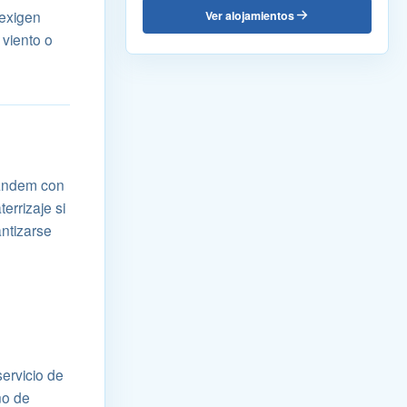
 exigen
Ver alojamientos
 viento o
 tándem con
errizaje si
ntizarse
ervicio de
no de