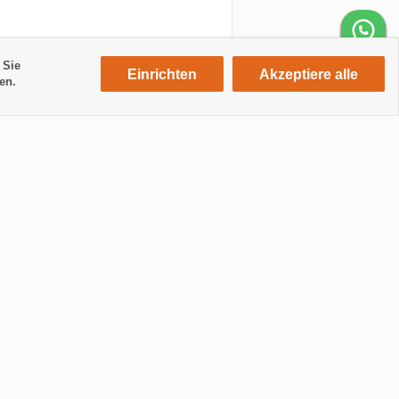
 Sie
Einrichten
Akzeptiere alle
en.
LaPalma24 Group
Autovermietung
Motorradvermietung
Journal
Immobilien
Design und Webentwicklung
eKomi / Gold
Berwertungen