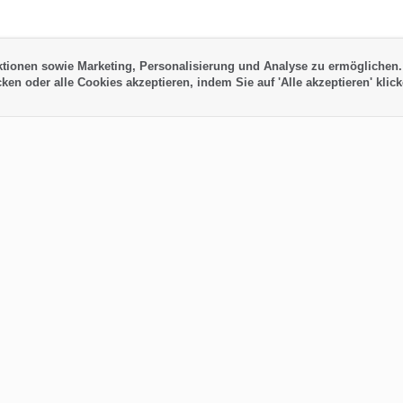
ktionen sowie Marketing, Personalisierung und Analyse zu ermöglichen.
ken oder alle Cookies akzeptieren, indem Sie auf 'Alle akzeptieren' klick
he Links
Unsere Adresse
m
C. Fernández Taño, 5
38760 - Los Llanos de Aridane
La Palma - Kanarische Inseln
m
28.659341, -17.913154
utz
la-palma24@la-palma24.net
r