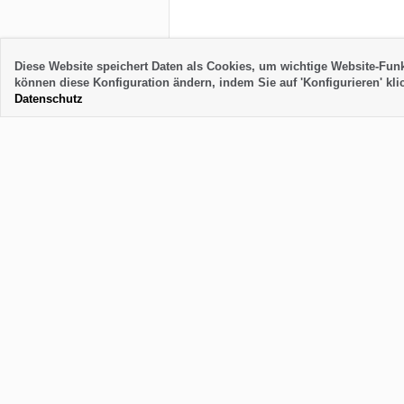
Diese Website speichert Daten als Cookies, um wichtige Website-Fun
können diese Konfiguration ändern, indem Sie auf 'Konfigurieren' klic
Datenschutz
Unterkünfte
Hilfreic
Häuser und Wohnungen zu vermieten
Das Tea
Apartment
Über Uns
Bungalow
AGB
Ferienhaus
Impressu
Fincas
Datensch
Mit Pool
SiteMap
Langzeitmiete
Linkpartne