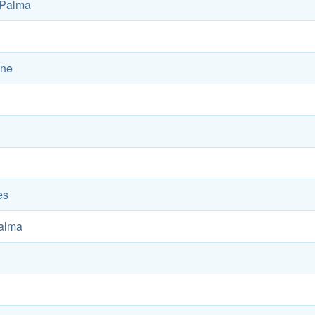
 Palma
ane
es
Palma