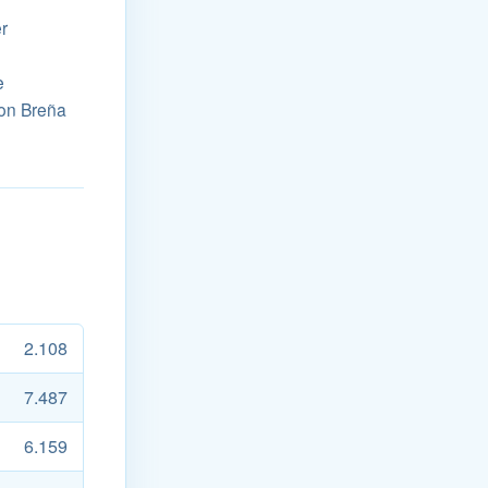
r
e
von Breña
2.108
7.487
6.159