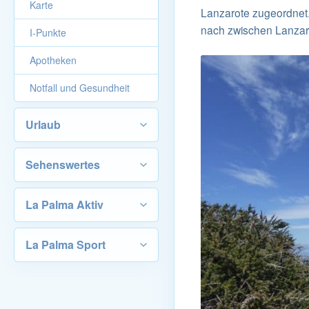
Karte
Lanzarote zugeordnet.
nach zwischen Lanzar
I-Punkte
Apotheken
Notfall und Gesundheit
Urlaub
Sehenswertes
La Palma Aktiv
La Palma Sport