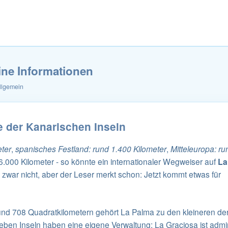
ine Informationen
llgemein
 der Kanarischen Inseln
eter
,
spanisches Festland: rund 1.400 Kilometer
,
Mitteleuropa: r
6.000 Kilometer - so könnte ein internationaler Wegweiser auf
La
zwar nicht, aber der Leser merkt schon: Jetzt kommt etwas für
rund 708 Quadratkilometern gehört La Palma zu den kleineren der
eben Inseln haben eine eigene Verwaltung; La Graciosa ist admin