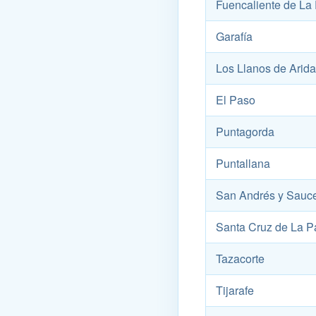
Fuencaliente de La
Garafía
Los Llanos de Arid
El Paso
Puntagorda
Puntallana
San Andrés y Sauc
Santa Cruz de La 
Tazacorte
Tijarafe