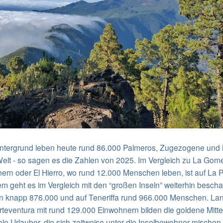
Untergrund leben heute rund 86.000 Palmeros, Zugezogene un
Welt - so sagen es die Zahlen von 2025. Im Vergleich zu La Gome
rn oder El Hierro, wo rund 12.000 Menschen leben, ist auf La
m geht es im Vergleich mit den “großen Inseln” weiterhin bescha
n knapp 876.000 und auf Teneriffa rund 966.000 Menschen. Lan
teventura mit rund 129.000 Einwohnern bilden die goldene Mitt
e Urlauber, die sich zeitweise unter die Inselbewohner mischen.