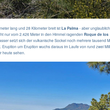
eter lang und 28 Kilometer breit ist
La Palma
- aber unglaublich
cht nur vom 2.426 Meter in den Himmel ragenden
Roque de los
asser setzt sich der vulkanische Sockel noch mehrere tausend M
 Eruption um Eruption wuchs daraus im Laufe von rund zwei Mil
ir heute sehen.