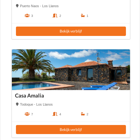
Puerto Naos - Los Llanos
3
2
1
Bekijk verblijf
Casa Amalia
Todoque - Los Llanos
7
4
2
Bekijk verblijf