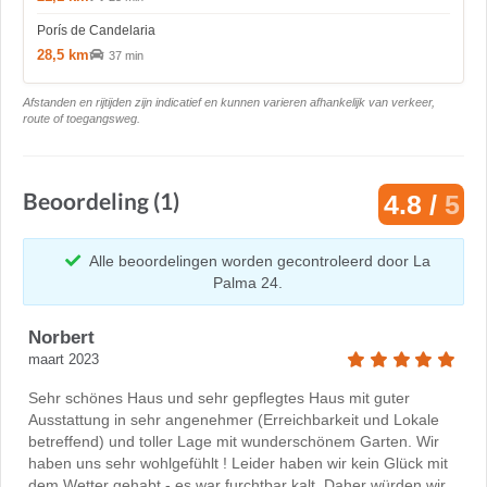
Porís de Candelaria
28,5 km
37 min
Afstanden en rijtijden zijn indicatief en kunnen varieren afhankelijk van verkeer,
route of toegangsweg.
Beoordeling (1)
4.8 /
5
Alle beoordelingen worden gecontroleerd door La
Palma 24.
Norbert
maart 2023
Sehr schönes Haus und sehr gepflegtes Haus mit guter
Ausstattung in sehr angenehmer (Erreichbarkeit und Lokale
betreffend) und toller Lage mit wunderschönem Garten. Wir
haben uns sehr wohlgefühlt ! Leider haben wir kein Glück mit
dem Wetter gehabt - es war furchtbar kalt. Daher würden wir