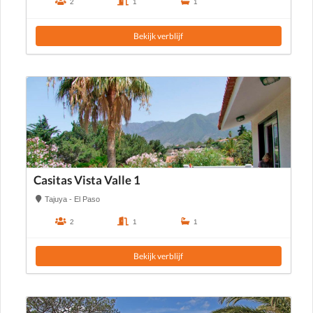
2
1
1
Bekijk verblijf
Casitas Vista Valle 1
Tajuya - El Paso
2
1
1
Bekijk verblijf