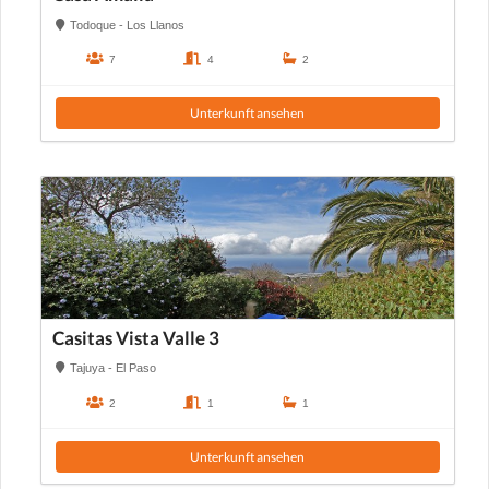
Todoque - Los Llanos
7
4
2
Unterkunft ansehen
Casitas Vista Valle 3
Tajuya - El Paso
2
1
1
Unterkunft ansehen