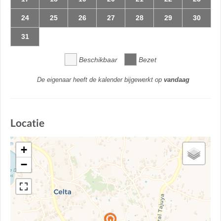
24
25
26
27
28
29
30
31
Beschikbaar
Bezet
De eigenaar heeft de kalender bijgewerkt op
vandaag
Locatie
+
−