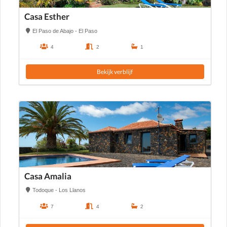
Casa Esther
El Paso de Abajo - El Paso
4
2
1
Bekijk verblijf
Casa Amalia
Todoque - Los Llanos
7
4
2