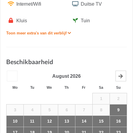
Internet/Wifi
Duitse TV
Kluis
Tuin
Toon meer extra's van dit verblijf
Beschikbaarheid
August
2026
Mo
Tu
We
Th
Fr
Sa
Su
1
2
3
4
5
6
7
8
9
10
11
12
13
14
15
16
17
18
19
20
21
22
23