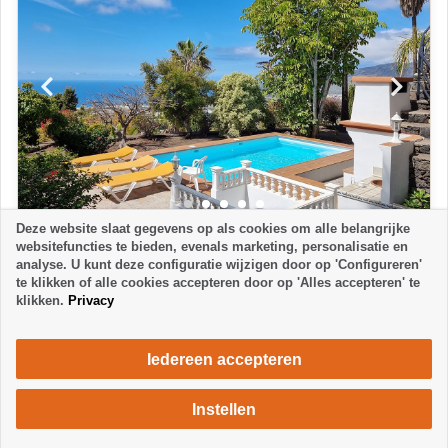
Deze website slaat gegevens op als cookies om alle belangrijke
APPARTEMENT
6
websitefuncties te bieden, evenals marketing, personalisatie en
analyse. U kunt deze configuratie wijzigen door op 'Configureren'
BUENA VISTA APARTMENT 1
te klikken of alle cookies accepteren door op 'Alles accepteren' te
Tajuya - El Paso
klikken.
Privacy
2 Slaapkamers
1 Badkamer
4 Personen
672 €
vanaf
week / 2 personen
Iedereen accepteren
Instellen