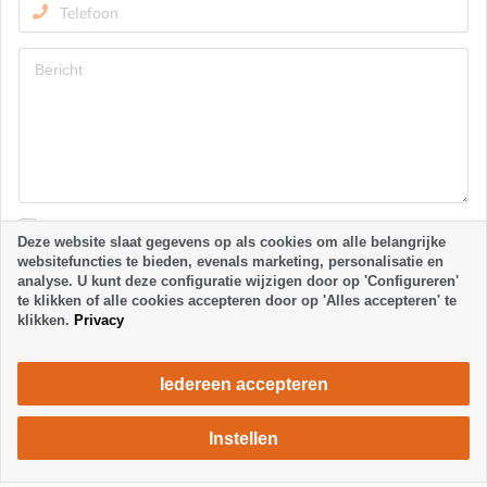
Ik heb de algemene voorwaarden en het
privacybeleid
Deze website slaat gegevens op als cookies om alle belangrijke
gelezen en geaccepteerd.
websitefuncties te bieden, evenals marketing, personalisatie en
analyse. U kunt deze configuratie wijzigen door op 'Configureren'
Opmerking: U kunt uw toestemming te allen tijde voor de toekomst
intrekken via e-mail naar la-palma24@la-palma24.net
te klikken of alle cookies accepteren door op 'Alles accepteren' te
klikken.
Privacy
Verzenden
Iedereen accepteren
Instellen