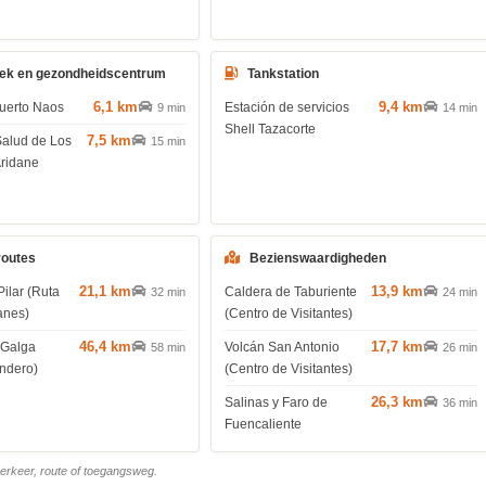
ek en gezondheidscentrum
Tankstation
6,1 km
9,4 km
uerto Naos
Estación de servicios
9 min
14 min
Shell Tazacorte
7,5 km
Salud de Los
15 min
Aridane
routes
Bezienswaardigheden
21,1 km
13,9 km
Pilar (Ruta
Caldera de Taburiente
32 min
24 min
anes)
(Centro de Visitantes)
46,4 km
17,7 km
 Galga
Volcán San Antonio
58 min
26 min
endero)
(Centro de Visitantes)
26,3 km
Salinas y Faro de
36 min
Fuencaliente
 verkeer, route of toegangsweg.