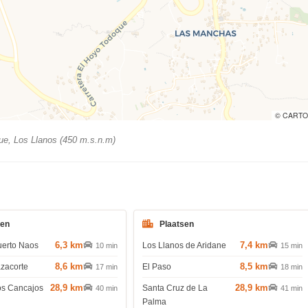
© CARTO
e, Los Llanos (450 m.s.n.m)
den
Plaatsen
6,3 km
7,4 km
uerto Naos
Los Llanos de Aridane
10 min
15 min
8,6 km
8,5 km
azacorte
El Paso
17 min
18 min
28,9 km
28,9 km
os Cancajos
Santa Cruz de La
40 min
41 min
Palma