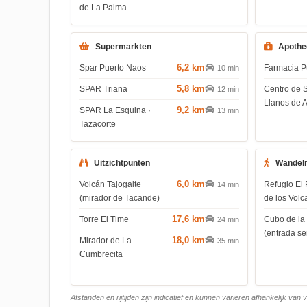
de La Palma
Supermarkten
Apothe
6,2 km
Spar Puerto Naos
Farmacia P
10 min
5,8 km
SPAR Triana
Centro de 
12 min
Llanos de 
9,2 km
SPAR La Esquina ·
13 min
Tazacorte
Uitzichtpunten
Wandel
6,0 km
Volcán Tajogaite
Refugio El 
14 min
(mirador de Tacande)
de los Volc
17,6 km
Torre El Time
Cubo de la
24 min
(entrada s
18,0 km
Mirador de La
35 min
Cumbrecita
Afstanden en rijtijden zijn indicatief en kunnen varieren afhankelijk van