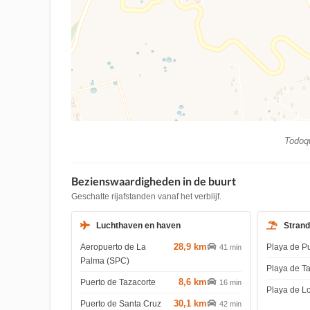
Todoqu
Bezienswaardigheden in de buurt
Geschatte rijafstanden vanaf het verblijf.
Luchthaven en haven
Stran
28,9 km
Aeropuerto de La
Playa de P
41 min
Palma (SPC)
Playa de T
8,6 km
Puerto de Tazacorte
16 min
Playa de L
30,1 km
Puerto de Santa Cruz
42 min