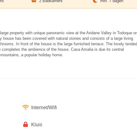
rs
2 Badkamers
min. 7 dagen
arge property with unique panoramic view at the Aridane Valley in Todoque o
 house has been covered with natural stones and consists of a large living
hrooms. In front of the house is the large furnished terrace. The lovely tende
ue completes the ambience of the house. Casa Amalia is due its central
e mountains, a popular holiday home.
Internet/Wifi
Kluis