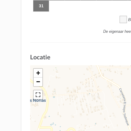
31
B
De eigenaar hee
Locatie
+
−