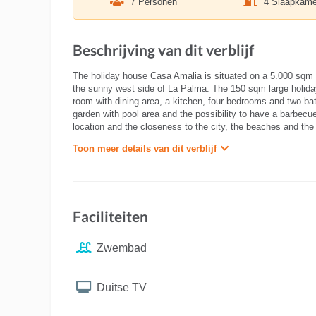
7 Personen
4 Slaapkame
Beschrijving van dit verblijf
The holiday house Casa Amalia is situated on a 5.000 sqm l
the sunny west side of La Palma. The 150 sqm large holiday
room with dining area, a kitchen, four bedrooms and two bat
garden with pool area and the possibility to have a barbec
location and the closeness to the city, the beaches and th
Toon meer details van dit verblijf
Faciliteiten
Zwembad
Duitse TV