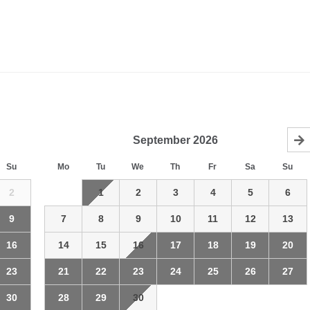
September
2026
Su
Mo
Tu
We
Th
Fr
Sa
Su
2
1
2
3
4
5
6
9
7
8
9
10
11
12
13
16
14
15
16
17
18
19
20
23
21
22
23
24
25
26
27
30
28
29
30