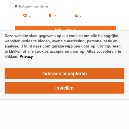
Todoque - Los Llanos
7
4
2
Bekijk verblijf
Deze website slaat gegevens op als cookies om alle belangrijke
websitefuncties te bieden, evenals marketing, personalisatie en
analyse. U kunt deze configuratie wijzigen door op 'Configureren'
te klikken of alle cookies accepteren door op 'Alles accepteren' te
klikken.
Privacy
Iedereen accepteren
Instellen
474 €
Verblijf aanvragen
/ week