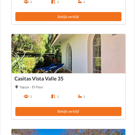
2
1
1
Bekijk verblijf
Casitas Vista Valle 35
Tajuya - El Paso
2
1
1
Bekijk verblijf