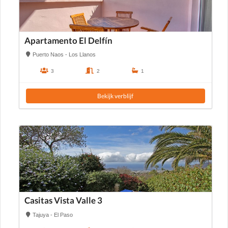
Apartamento El Delfín
Puerto Naos - Los Llanos
3
2
1
Bekijk verblijf
Casitas Vista Valle 3
Tajuya - El Paso