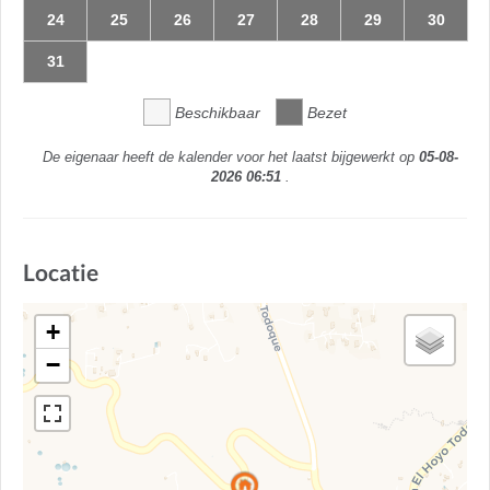
24
25
26
27
28
29
30
31
Beschikbaar
Bezet
De eigenaar heeft de kalender voor het laatst bijgewerkt op
05-08-
2026 06:51
.
Locatie
+
−