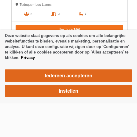
Todoque - Los Llanos
8
4
2
Bekijk verblijf
Deze website slaat gegevens op als cookies om alle belangrijke
websitefuncties te bieden, evenals marketing, personalisatie en
analyse. U kunt deze configuratie wijzigen door op 'Configureren'
te klikken of alle cookies accepteren door op 'Alles accepteren' te
klikken.
Privacy
Iedereen accepteren
Instellen
720 €
Verblijf aanvragen
/ week