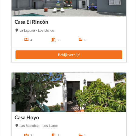
Casa El Rincón
La Laguna - Los Llanos
4
2
1
Bekijk verblijf
Casa Hoyo
Las Manchas - Los Llanos
2
1
1