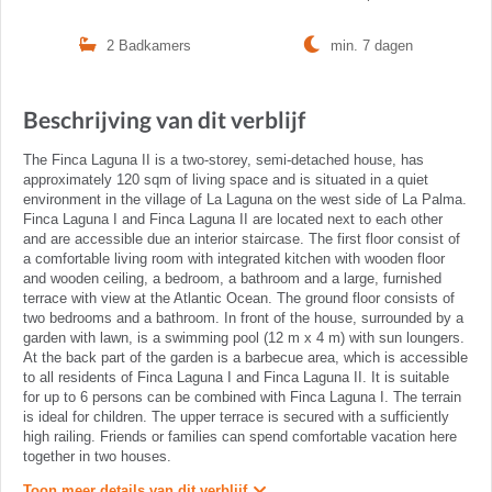
2 Badkamers
min. 7 dagen
Beschrijving van dit verblijf
The Finca Laguna II is a two-storey, semi-detached house, has
approximately 120 sqm of living space and is situated in a quiet
environment in the village of La Laguna on the west side of La Palma.
Finca Laguna I and Finca Laguna II are located next to each other
and are accessible due an interior staircase. The first floor consist of
a comfortable living room with integrated kitchen with wooden floor
and wooden ceiling, a bedroom, a bathroom and a large, furnished
terrace with view at the Atlantic Ocean. The ground floor consists of
two bedrooms and a bathroom. In front of the house, surrounded by a
garden with lawn, is a swimming pool (12 m x 4 m) with sun loungers.
At the back part of the garden is a barbecue area, which is accessible
to all residents of Finca Laguna I and Finca Laguna II. It is suitable
for up to 6 persons can be combined with Finca Laguna I. The terrain
is ideal for children. The upper terrace is secured with a sufficiently
high railing. Friends or families can spend comfortable vacation here
together in two houses.
Toon meer details van dit verblijf