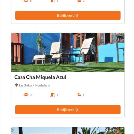
8
4
3
Bekijk verblijf
Casa Cha Miquela Azul
La Galga - Puntallana
3
1
1
Bekijk verblijf