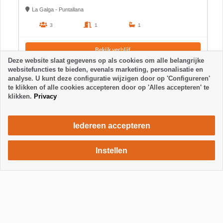
La Galga - Puntallana
3
1
1
Bekijk verblijf
Deze website slaat gegevens op als cookies om alle belangrijke
websitefuncties te bieden, evenals marketing, personalisatie en
analyse. U kunt deze configuratie wijzigen door op 'Configureren'
te klikken of alle cookies accepteren door op 'Alles accepteren' te
klikken.
Privacy
Iedereen accepteren
Instellen
665 €
Verblijf aanvragen
/ week