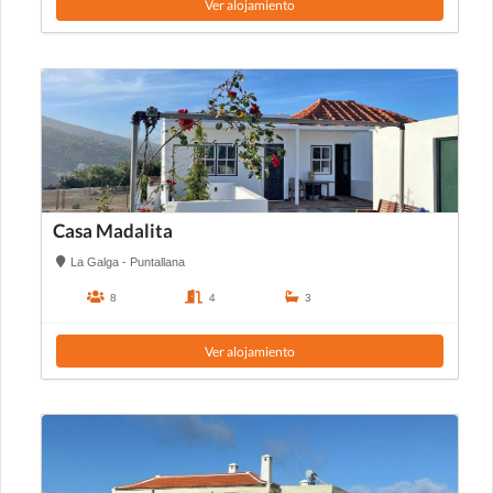
Ver alojamiento
Casa Madalita
La Galga - Puntallana
8
4
3
Ver alojamiento