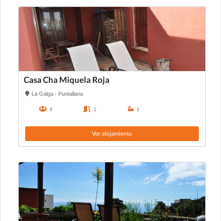
Casa Cha Miquela Roja
La Galga - Puntallana
3
1
1
Ver alojamiento