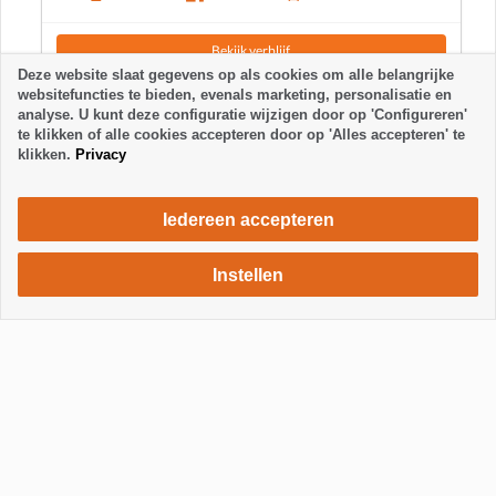
Bekijk verblijf
Deze website slaat gegevens op als cookies om alle belangrijke
websitefuncties te bieden, evenals marketing, personalisatie en
analyse. U kunt deze configuratie wijzigen door op 'Configureren'
te klikken of alle cookies accepteren door op 'Alles accepteren' te
klikken.
Privacy
Iedereen accepteren
Instellen
735 €
Verblijf aanvragen
/ week
Toon / Verberg footer