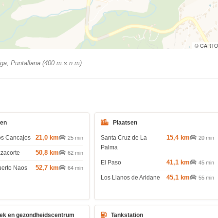
© CARTO
ga, Puntallana (400 m.s.n.m)
den
Plaatsen
21,0 km
15,4 km
os Cancajos
Santa Cruz de La
25 min
20 min
Palma
50,8 km
azacorte
62 min
41,1 km
El Paso
45 min
52,7 km
uerto Naos
64 min
45,1 km
Los Llanos de Aridane
55 min
ek en gezondheidscentrum
Tankstation