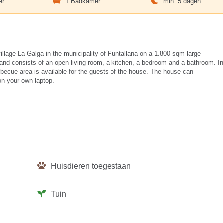
er
1 Badkamer
min. 5 dagen
illage La Galga in the municipality of Puntallana on a 1.800 sqm large
 and consists of an open living room, a kitchen, a bedroom and a bathroom. In
arbecue area is available for the guests of the house. The house can
on your own laptop.
Huisdieren toegestaan
Tuin