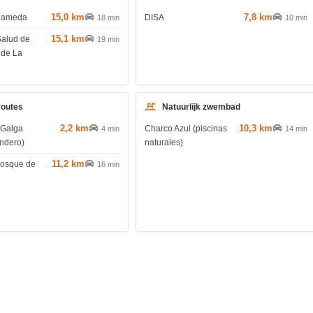
15,0 km
7,8 km
Alameda
DISA
18 min
10 min
15,1 km
Salud de
19 min
 de La
routes
Natuurlijk zwembad
2,2 km
10,3 km
 Galga
Charco Azul (piscinas
4 min
14 min
endero)
naturales)
11,2 km
(bosque de
16 min