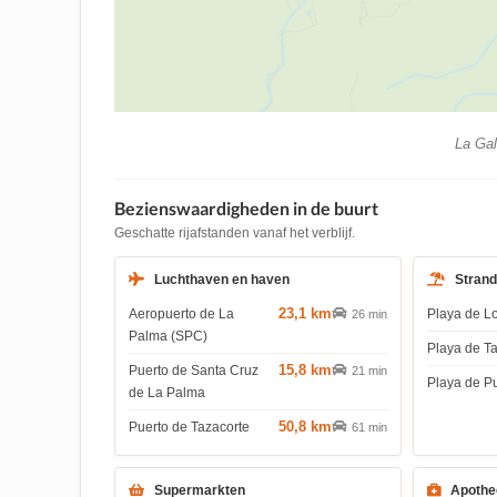
La Gal
Bezienswaardigheden in de buurt
Geschatte rijafstanden vanaf het verblijf.
Luchthaven en haven
Stran
23,1 km
Aeropuerto de La
Playa de L
26 min
Palma (SPC)
Playa de T
15,8 km
Puerto de Santa Cruz
21 min
Playa de P
de La Palma
50,8 km
Puerto de Tazacorte
61 min
Supermarkten
Apothe