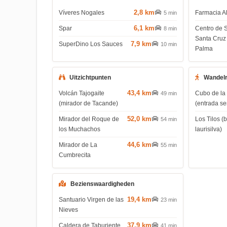
2,8 km
Víveres Nogales
Farmacia 
5 min
6,1 km
Spar
Centro de 
8 min
Santa Cruz
7,9 km
SuperDino Los Sauces
10 min
Palma
Uitzichtpunten
Wandel
43,4 km
Volcán Tajogaite
Cubo de la
49 min
(mirador de Tacande)
(entrada s
52,0 km
Mirador del Roque de
Los Tilos 
54 min
los Muchachos
laurisilva)
44,6 km
Mirador de La
55 min
Cumbrecita
Bezienswaardigheden
19,4 km
Santuario Virgen de las
23 min
Nieves
37,9 km
Caldera de Taburiente
41 min