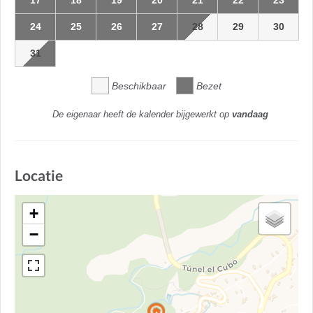
17
18
19
20
21
22
23
24
25
26
27
28
29
30
31
Beschikbaar
Bezet
De eigenaar heeft de kalender bijgewerkt op
vandaag
Locatie
+
−