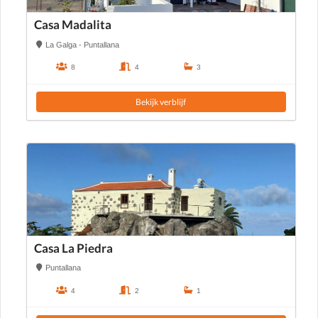
Casa Madalita
La Galga - Puntallana
8
4
3
Bekijk verblijf
Casa La Piedra
Puntallana
4
2
1