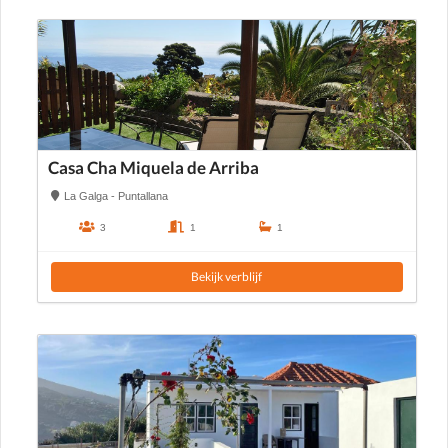
Casa Cha Miquela de Arriba
La Galga - Puntallana
3
1
1
Bekijk verblijf