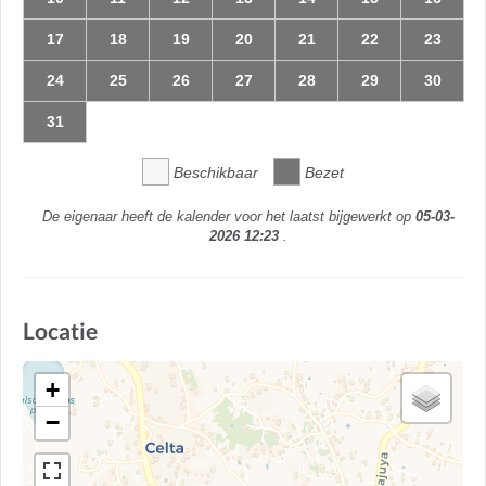
17
18
19
20
21
22
23
24
25
26
27
28
29
30
31
Beschikbaar
Bezet
De eigenaar heeft de kalender voor het laatst bijgewerkt op
05-03-
2026 12:23
.
Locatie
+
−