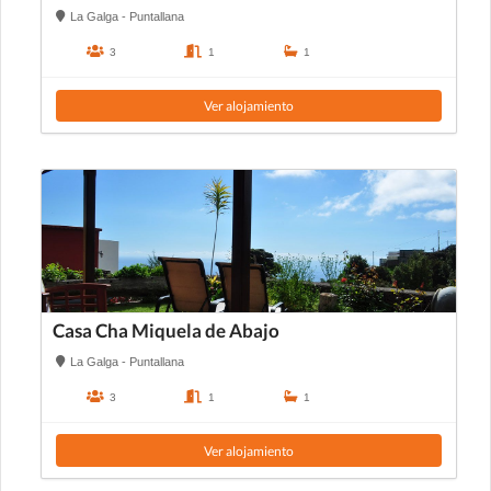
La Galga - Puntallana
3
1
1
Ver alojamiento
Casa Cha Miquela de Abajo
La Galga - Puntallana
3
1
1
Ver alojamiento