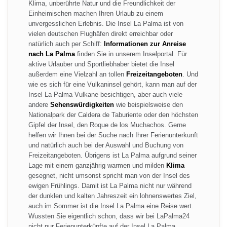
Klima, unberührte Natur und die Freundlichkeit der
Einheimischen machen Ihren Urlaub zu einem
unvergesslichen Erlebnis. Die Insel La Palma ist von
vielen deutschen Flughäfen direkt erreichbar oder
natürlich auch per Schiff:
Informationen zur Anreise
nach La Palma
finden Sie in unserem Inselportal. Für
aktive Urlauber und Sportliebhaber bietet die Insel
außerdem eine Vielzahl an tollen
Freizeitangeboten
. Und
wie es sich für eine Vulkaninsel gehört, kann man auf der
Insel La Palma Vulkane besichtigen, aber auch viele
andere
Sehenswürdigkeiten
wie beispielsweise den
Nationalpark der Caldera de Taburiente oder den höchsten
Gipfel der Insel, den Roque de los Muchachos. Gerne
helfen wir Ihnen bei der Suche nach Ihrer Ferienunterkunft
und natürlich auch bei der Auswahl und Buchung von
Freizeitangeboten. Übrigens ist La Palma aufgrund seiner
Lage mit einem ganzjährig warmen und milden
Klima
gesegnet, nicht umsonst spricht man von der Insel des
ewigen Frühlings. Damit ist La Palma nicht nur während
der dunklen und kalten Jahreszeit ein lohnenswertes Ziel,
auch im Sommer ist die Insel La Palma eine Reise wert.
Wussten Sie eigentlich schon, dass wir bei LaPalma24
nicht nur Ferienunterkünfte auf der Insel La Palma,