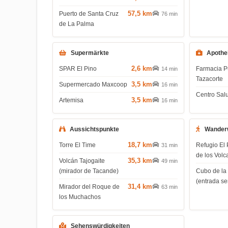
57,5 km
Puerto de Santa Cruz
76 min
de La Palma
Supermärkte
Apothe
2,6 km
SPAR El Pino
Farmacia P
14 min
Tazacorte
3,5 km
Supermercado Maxcoop
16 min
Centro Salu
3,5 km
Artemisa
16 min
Aussichtspunkte
Wander
18,7 km
Torre El Time
Refugio El 
31 min
de los Volc
35,3 km
Volcán Tajogaite
49 min
(mirador de Tacande)
Cubo de la
(entrada s
31,4 km
Mirador del Roque de
63 min
los Muchachos
Sehenswürdigkeiten