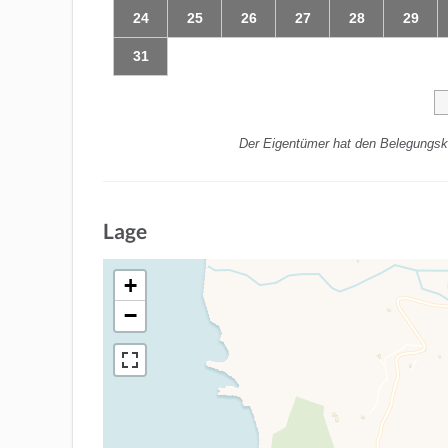
24
25
26
27
28
29
31
Der Eigentümer hat den Belegungska
Lage
+
−