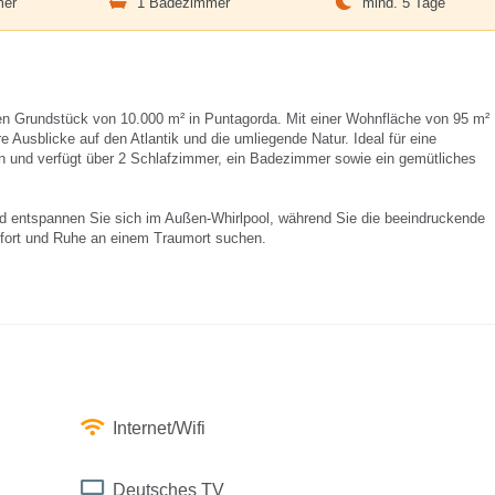
mer
1 Badezimmer
mind. 5 Tage
ten Grundstück von 10.000 m² in Puntagorda. Mit einer Wohnfläche von 95 m²
e Ausblicke auf den Atlantik und die umliegende Natur. Ideal für eine
en und verfügt über 2 Schlafzimmer, ein Badezimmer sowie ein gemütliches
d entspannen Sie sich im Außen-Whirlpool, während Sie die beeindruckende
mfort und Ruhe an einem Traumort suchen.
Internet/Wifi
Deutsches TV