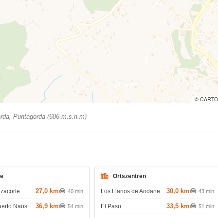
© CARTO
da, Puntagorda (606 m.s.n.m)
de
Ortszentren
27,0 km
30,0 km
azacorte
Los Llanos de Aridane
40 min
43 min
36,9 km
33,5 km
uerto Naos
El Paso
54 min
51 min