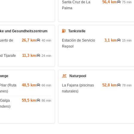
56,4 km
Santa Cruz de La
75 min
Palma
ke und Gesundheitszentrum
Tankstelle
26,7 km
3,1 km
uerto de
Estación de Servicio
40 min
15 min
Repsol
11,3 km
d Tijarafe
24 min
wege
Naturpool
48,5 km
52,8 km
Pilar (Ruta
La Fajana (piscinas
66 min
78 min
anes)
naturales)
59,5 km
 Galga
86 min
endero)