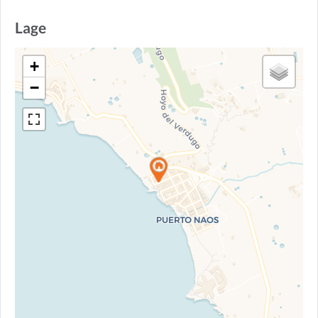
Lage
+
−