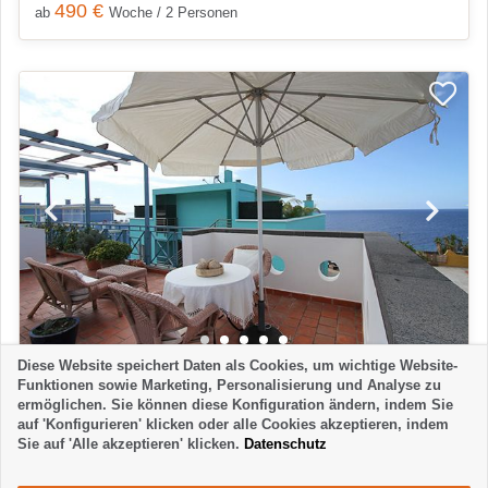
490 €
ab
Woche / 2 Personen
Diese Website speichert Daten als Cookies, um wichtige Website-
APARTMENT
2
Funktionen sowie Marketing, Personalisierung und Analyse zu
ermöglichen. Sie können diese Konfiguration ändern, indem Sie
APARTAMENTO PILI
auf 'Konfigurieren' klicken oder alle Cookies akzeptieren, indem
Puerto Naos - Los Llanos
Sie auf 'Alle akzeptieren' klicken.
Datenschutz
2 Schlafzimmer
1 Badezimmer
4 Personen