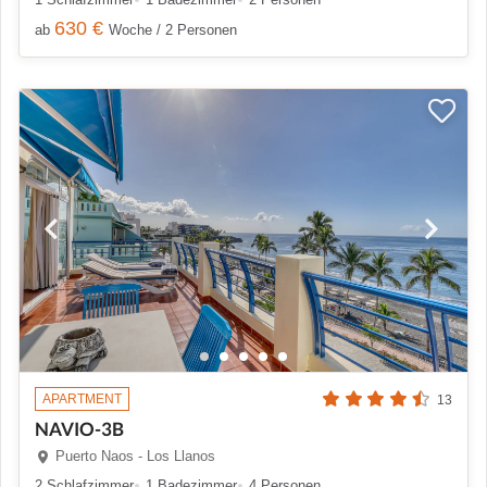
630 €
ab
Woche / 2 Personen
APARTMENT
13
NAVIO-3B
Puerto Naos - Los Llanos
2 Schlafzimmer
1 Badezimmer
4 Personen