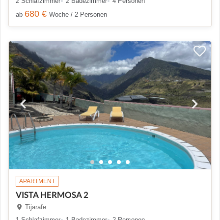
2 Schlafzimmer
2 Badezimmer
4 Personen
680 €
ab
Woche / 2 Personen
APARTMENT
VISTA HERMOSA 2
Tijarafe
1 Schlafzimmer
1 Badezimmer
2 Personen