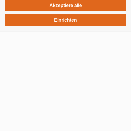
483 €
ab
Woche / 2 Personen
Akzeptiere alle
Einrichten
APARTMENT
1
GRANDIOSA APARTMENT SOUTERRAIN
Tajuya - El Paso
1 Schlafzimmer
1 Badezimmer
3 Personen