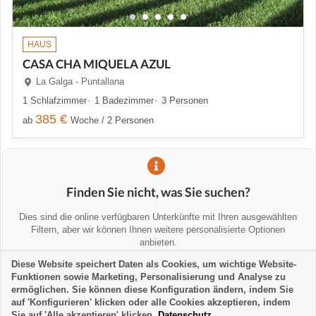
HAUS
CASA CHA MIQUELA AZUL
La Galga - Puntallana
1 Schlafzimmer
1 Badezimmer
3 Personen
385 €
ab
Woche / 2 Personen
Finden Sie nicht, was Sie suchen?
Dies sind die online verfügbaren Unterkünfte mit Ihren ausgewählten
Filtern, aber wir können Ihnen weitere personalisierte Optionen
anbieten.
Diese Website speichert Daten als Cookies, um wichtige Website-
Funktionen sowie Marketing, Personalisierung und Analyse zu
💡 Wir helfen Ihnen persönlich
ermöglichen. Sie können diese Konfiguration ändern, indem Sie
Kontaktieren Sie uns, um Alternativen zu finden oder Sie zu beraten:
auf 'Konfigurieren' klicken oder alle Cookies akzeptieren, indem
Sie auf 'Alle akzeptieren' klicken.
Datenschutz