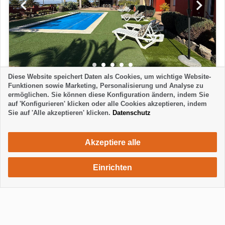
Diese Website speichert Daten als Cookies, um wichtige Website-
HAUS
Funktionen sowie Marketing, Personalisierung und Analyse zu
ermöglichen. Sie können diese Konfiguration ändern, indem Sie
3 JOTAS TIJARAFE A
auf 'Konfigurieren' klicken oder alle Cookies akzeptieren, indem
Arecida - Tijarafe
Sie auf 'Alle akzeptieren' klicken.
Datenschutz
2 Schlafzimmer
1 Badezimmer
4 Personen
630 €
ab
Woche / 2 Personen
Akzeptiere alle
Einrichten