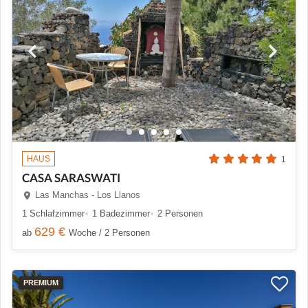
HAUS
1
CASA SARASWATI
Las Manchas - Los Llanos
1 Schlafzimmer
1 Badezimmer
2 Personen
629 €
ab
Woche / 2 Personen
PREMIUM