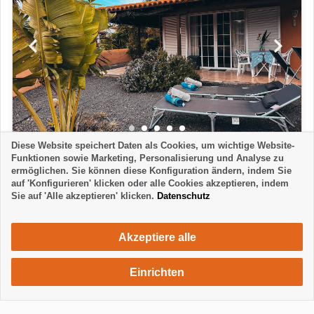
Diese Website speichert Daten als Cookies, um wichtige Website-
BUNGALOW
Funktionen sowie Marketing, Personalisierung und Analyse zu
ermöglichen. Sie können diese Konfiguration ändern, indem Sie
CASA PLATANO
auf 'Konfigurieren' klicken oder alle Cookies akzeptieren, indem
Las Manchas - Los Llanos
Sie auf 'Alle akzeptieren' klicken.
Datenschutz
1 Schlafzimmer
1 Badezimmer
3 Personen
625 €
ab
Woche / 2 Personen
Akzeptiere alle
Einrichten
PREMIUM