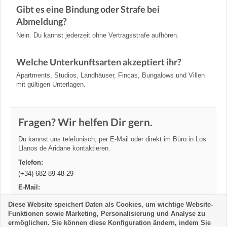
Gibt es eine Bindung oder Strafe bei
Abmeldung?
Nein. Du kannst jederzeit ohne Vertragsstrafe aufhören.
Welche Unterkunftsarten akzeptiert ihr?
Apartments, Studios, Landhäuser, Fincas, Bungalows und Villen
mit gültigen Unterlagen.
Fragen? Wir helfen Dir gern.
Du kannst uns telefonisch, per E-Mail oder direkt im Büro in Los
Llanos de Aridane kontaktieren.
Telefon:
(+34) 682 89 48 29
E-Mail:
la-palma24@la-palma24.net
Diese Website speichert Daten als Cookies, um wichtige Website-
Adresse:
Funktionen sowie Marketing, Personalisierung und Analyse zu
C. Fernandez Tano, 5 - Los Llanos de Aridane, La Palma
ermöglichen. Sie können diese Konfiguration ändern, indem Sie