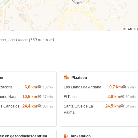
© CARTO
nos, Los Llanos (350 m.s.n.m)
den
Plaatsen
6,0 km
0,7 km
azacorte
Los Llanos de Aridane
10 min
2 min
10,6 km
3,8 km
uerto Naos
El Paso
17 min
10 min
24,4 km
24,5 km
os Cancajos
Santa Cruz de La
33 min
34 min
Palma
ek en gezondheidscentrum
Tankstation