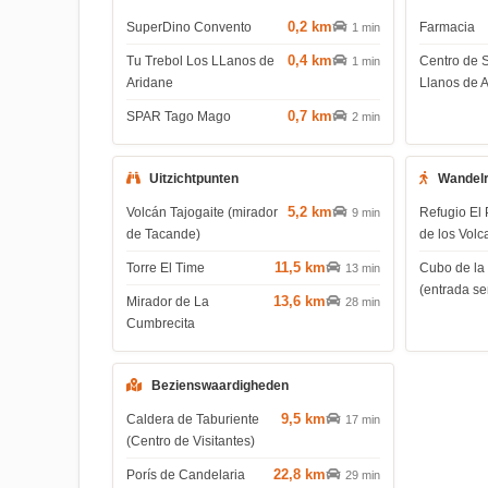
0,2 km
SuperDino Convento
Farmacia
1 min
0,4 km
Tu Trebol Los LLanos de
Centro de 
1 min
Aridane
Llanos de 
0,7 km
SPAR Tago Mago
2 min
Uitzichtpunten
Wandel
5,2 km
Volcán Tajogaite (mirador
Refugio El 
9 min
de Tacande)
de los Volc
11,5 km
Torre El Time
Cubo de la
13 min
(entrada s
13,6 km
Mirador de La
28 min
Cumbrecita
Bezienswaardigheden
9,5 km
Caldera de Taburiente
17 min
(Centro de Visitantes)
22,8 km
Porís de Candelaria
29 min