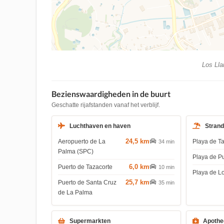
Los Lla
Bezienswaardigheden in de buurt
Geschatte rijafstanden vanaf het verblijf.
Luchthaven en haven
Stran
24,5 km
Aeropuerto de La
Playa de T
34 min
Palma (SPC)
Playa de P
6,0 km
Puerto de Tazacorte
10 min
Playa de L
25,7 km
Puerto de Santa Cruz
35 min
de La Palma
Supermarkten
Apothe