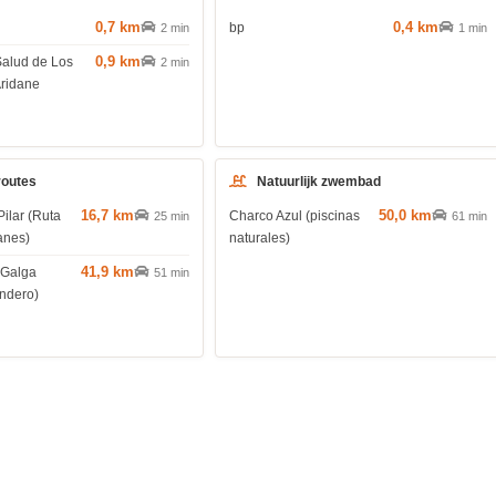
0,7 km
0,4 km
bp
2 min
1 min
0,9 km
Salud de Los
2 min
Aridane
routes
Natuurlijk zwembad
16,7 km
50,0 km
Pilar (Ruta
Charco Azul (piscinas
25 min
61 min
anes)
naturales)
41,9 km
 Galga
51 min
endero)