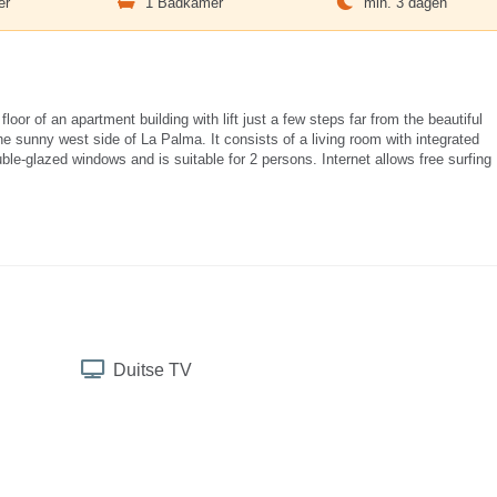
er
1 Badkamer
min. 3 dagen
oor of an apartment building with lift just a few steps far from the beautiful
e sunny west side of La Palma. It consists of a living room with integrated
e-glazed windows and is suitable for 2 persons. Internet allows free surfing
Duitse TV