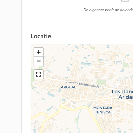
De eigenaar heeft de kalende
Locatie
+
−