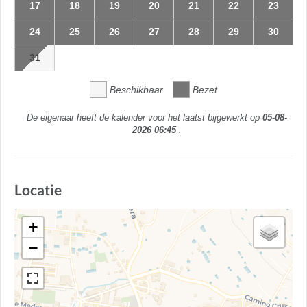
17
18
19
20
21
22
23
24
25
26
27
28
29
30
31
Beschikbaar
Bezet
De eigenaar heeft de kalender voor het laatst bijgewerkt op
05-08-
2026 06:45
.
Locatie
+
−