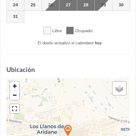
24
25
26
27
28
29
30
31
Libre
Ocupado
El dueño actualizó el calendario
hoy
Ubicación
+
−