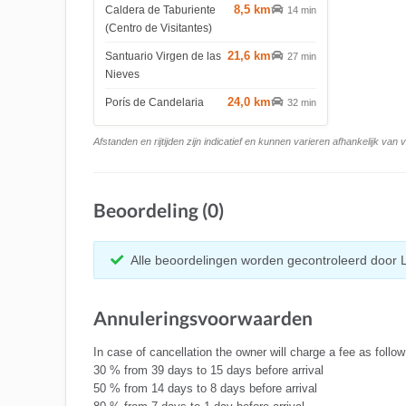
8,5 km
Caldera de Taburiente
14 min
(Centro de Visitantes)
21,6 km
Santuario Virgen de las
27 min
Nieves
24,0 km
Porís de Candelaria
32 min
Afstanden en rijtijden zijn indicatief en kunnen varieren afhankelijk van
Beoordeling (0)
Alle beoordelingen worden gecontroleerd door 
Annuleringsvoorwaarden
In case of cancellation the owner will charge a fee as follow
30 % from 39 days to 15 days before arrival
50 % from 14 days to 8 days before arrival