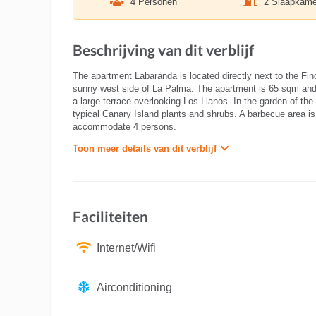
4 Personen
2 Slaapkame
Beschrijving van dit verblijf
The apartment Labaranda is located directly next to the Fin
sunny west side of La Palma. The apartment is 65 sqm and 
a large terrace overlooking Los Llanos. In the garden of the
typical Canary Island plants and shrubs. A barbecue area i
accommodate 4 persons.
Toon meer details van dit verblijf
Faciliteiten
Internet/Wifi
Airconditioning