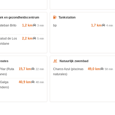
ek en gezondheidscentrum
Tankstation
1,2 km
1,7 km
steban Brito
bp
3 min
4 min
2,2 km
Salud de Los
5 min
Aridane
routes
Natuurlijk zwembad
15,7 km
49,0 km
Pilar (Ruta
Charco Azul (piscinas
22 min
58 min
anes)
naturales)
40,9 km
 Galga
48 min
endero)