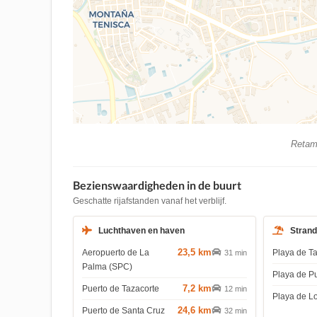
Retama
Bezienswaardigheden in de buurt
Geschatte rijafstanden vanaf het verblijf.
Luchthaven en haven
Stran
23,5 km
Aeropuerto de La
Playa de T
31 min
Palma (SPC)
Playa de P
7,2 km
Puerto de Tazacorte
12 min
Playa de L
24,6 km
Puerto de Santa Cruz
32 min