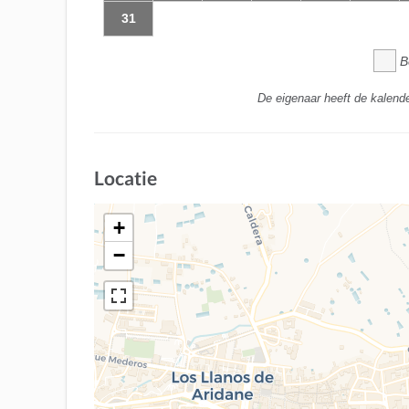
31
B
De eigenaar heeft de kalende
Locatie
+
−