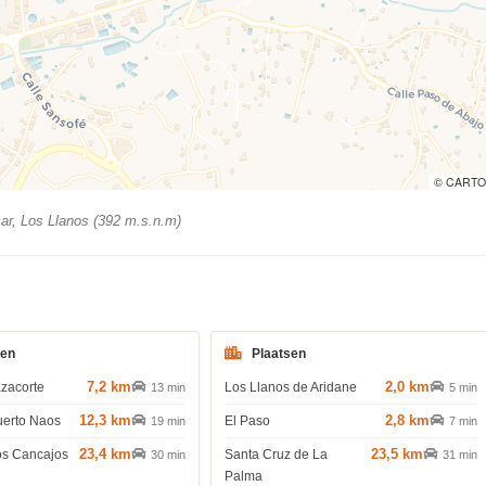
© CARTO
r, Los Llanos (392 m.s.n.m)
den
Plaatsen
7,2 km
2,0 km
azacorte
Los Llanos de Aridane
13 min
5 min
12,3 km
2,8 km
uerto Naos
El Paso
19 min
7 min
23,4 km
23,5 km
os Cancajos
Santa Cruz de La
30 min
31 min
Palma