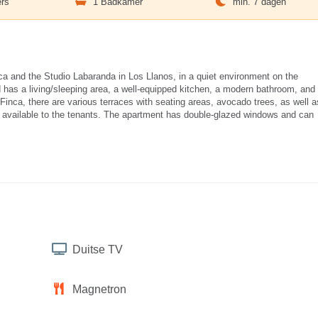
rs
1 Badkamer
min. 7 dagen
ca and the Studio Labaranda in Los Llanos, in a quiet environment on the
has a living/sleeping area, a well-equipped kitchen, a modern bathroom, and
 Finca, there are various terraces with seating areas, avocado trees, as well a
s available to the tenants. The apartment has double-glazed windows and can
Duitse TV
Magnetron