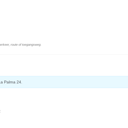
 verkeer, route of toegangsweg.
La Palma 24.
: