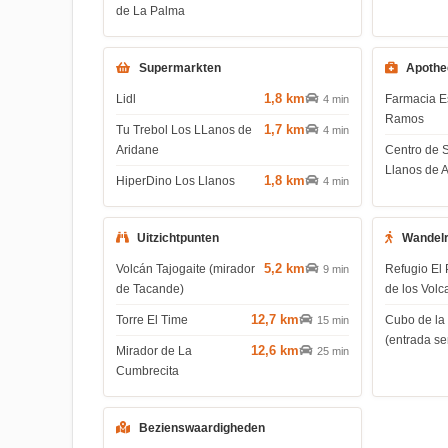
de La Palma
Supermarkten
Apothe
1,8 km
Lidl
Farmacia E
4 min
Ramos
1,7 km
Tu Trebol Los LLanos de
4 min
Aridane
Centro de 
Llanos de 
1,8 km
HiperDino Los Llanos
4 min
Uitzichtpunten
Wandel
5,2 km
Volcán Tajogaite (mirador
Refugio El 
9 min
de Tacande)
de los Volc
12,7 km
Torre El Time
Cubo de la
15 min
(entrada s
12,6 km
Mirador de La
25 min
Cumbrecita
Bezienswaardigheden