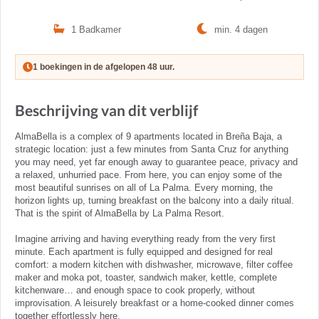
1 Badkamer
min. 4 dagen
1 boekingen in de afgelopen 48 uur.
Beschrijving van dit verblijf
AlmaBella is a complex of 9 apartments located in Breña Baja, a
strategic location: just a few minutes from Santa Cruz for anything
you may need, yet far enough away to guarantee peace, privacy and
a relaxed, unhurried pace. From here, you can enjoy some of the
most beautiful sunrises on all of La Palma. Every morning, the
horizon lights up, turning breakfast on the balcony into a daily ritual.
That is the spirit of AlmaBella by La Palma Resort.
Imagine arriving and having everything ready from the very first
minute. Each apartment is fully equipped and designed for real
comfort: a modern kitchen with dishwasher, microwave, filter coffee
maker and moka pot, toaster, sandwich maker, kettle, complete
kitchenware… and enough space to cook properly, without
improvisation. A leisurely breakfast or a home-cooked dinner comes
together effortlessly here.