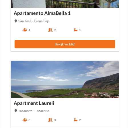
Apartamento AlmaBella 1
San José - Brena Baja
4
2
1
Bekijk verblijf
Apartment Laureli
Tazacorte - Tazacorte
6
3
2