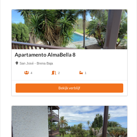
Apartamento AlmaBella 8
San José - Brena Baja
4
2
1
Bekijk verblijf