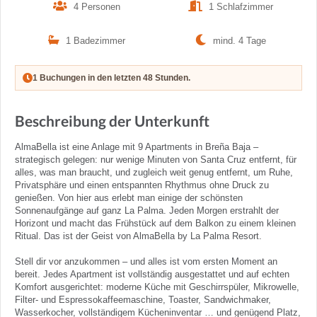
4 Personen
1 Schlafzimmer
1 Badezimmer
mind. 4 Tage
1 Buchungen in den letzten 48 Stunden.
Beschreibung der Unterkunft
AlmaBella ist eine Anlage mit 9 Apartments in Breña Baja –
strategisch gelegen: nur wenige Minuten von Santa Cruz entfernt, für
alles, was man braucht, und zugleich weit genug entfernt, um Ruhe,
Privatsphäre und einen entspannten Rhythmus ohne Druck zu
genießen. Von hier aus erlebt man einige der schönsten
Sonnenaufgänge auf ganz La Palma. Jeden Morgen erstrahlt der
Horizont und macht das Frühstück auf dem Balkon zu einem kleinen
Ritual. Das ist der Geist von AlmaBella by La Palma Resort.
Stell dir vor anzukommen – und alles ist vom ersten Moment an
bereit. Jedes Apartment ist vollständig ausgestattet und auf echten
Komfort ausgerichtet: moderne Küche mit Geschirrspüler, Mikrowelle,
Filter- und Espressokaffeemaschine, Toaster, Sandwichmaker,
Wasserkocher, vollständigem Kücheninventar … und genügend Platz,