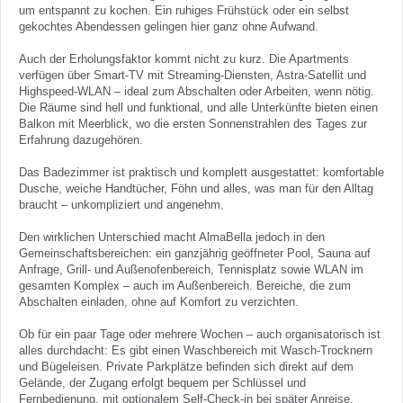
um entspannt zu kochen. Ein ruhiges Frühstück oder ein selbst
gekochtes Abendessen gelingen hier ganz ohne Aufwand.
Auch der Erholungsfaktor kommt nicht zu kurz. Die Apartments
verfügen über Smart-TV mit Streaming-Diensten, Astra-Satellit und
Highspeed-WLAN – ideal zum Abschalten oder Arbeiten, wenn nötig.
Die Räume sind hell und funktional, und alle Unterkünfte bieten einen
Balkon mit Meerblick, wo die ersten Sonnenstrahlen des Tages zur
Erfahrung dazugehören.
Das Badezimmer ist praktisch und komplett ausgestattet: komfortable
Dusche, weiche Handtücher, Föhn und alles, was man für den Alltag
braucht – unkompliziert und angenehm.
Den wirklichen Unterschied macht AlmaBella jedoch in den
Gemeinschaftsbereichen: ein ganzjährig geöffneter Pool, Sauna auf
Anfrage, Grill- und Außenofenbereich, Tennisplatz sowie WLAN im
gesamten Komplex – auch im Außenbereich. Bereiche, die zum
Abschalten einladen, ohne auf Komfort zu verzichten.
Ob für ein paar Tage oder mehrere Wochen – auch organisatorisch ist
alles durchdacht: Es gibt einen Waschbereich mit Wasch-Trocknern
und Bügeleisen. Private Parkplätze befinden sich direkt auf dem
Gelände, der Zugang erfolgt bequem per Schlüssel und
Fernbedienung, mit optionalem Self-Check-in bei später Anreise.