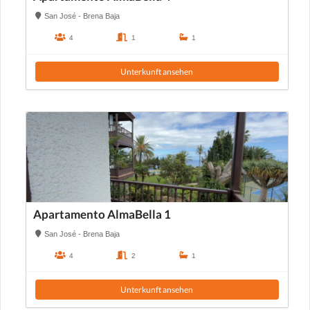
San José - Brena Baja
4
1
1
Unterkunft ansehen
Apartamento AlmaBella 1
San José - Brena Baja
4
2
1
Unterkunft ansehen