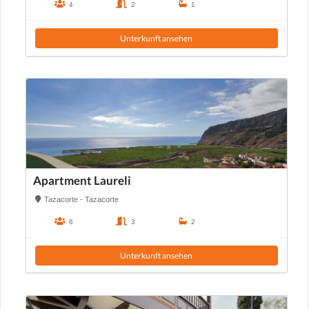
4
2
1
Unterkunft ansehen
Apartment Laureli
Tazacorte - Tazacorte
6
3
2
Unterkunft ansehen