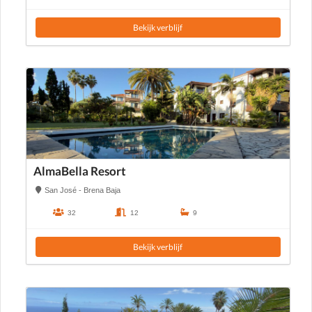
Bekijk verblijf
AlmaBella Resort
San José - Brena Baja
32
12
9
Bekijk verblijf