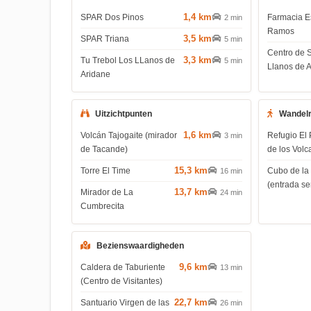
1,4 km
SPAR Dos Pinos
Farmacia E
2 min
Ramos
3,5 km
SPAR Triana
5 min
Centro de 
3,3 km
Tu Trebol Los LLanos de
5 min
Llanos de 
Aridane
Uitzichtpunten
Wandel
1,6 km
Volcán Tajogaite (mirador
Refugio El 
3 min
de Tacande)
de los Volc
15,3 km
Torre El Time
Cubo de la
16 min
(entrada s
13,7 km
Mirador de La
24 min
Cumbrecita
Bezienswaardigheden
9,6 km
Caldera de Taburiente
13 min
(Centro de Visitantes)
22,7 km
Santuario Virgen de las
26 min