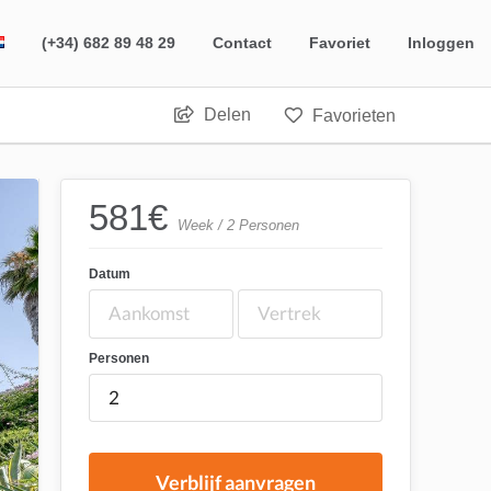
(+34) 682 89 48 29
Contact
Favoriet
Inloggen
Delen
Favorieten
581
€
Week / 2 Personen
Datum
Personen
Verblijf aanvragen