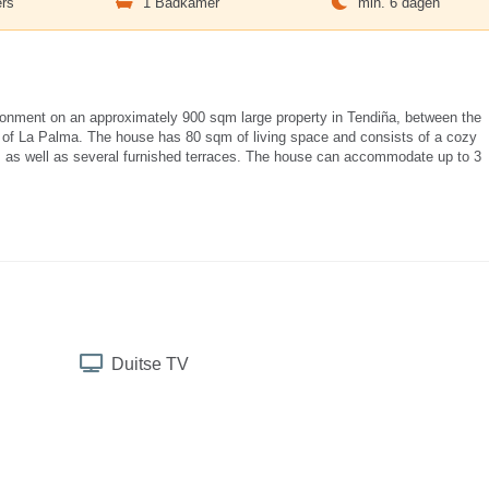
rs
1 Badkamer
min. 6 dagen
ironment on an approximately 900 sqm large property in Tendiña, between the
e of La Palma. The house has 80 sqm of living space and consists of a cozy
 as well as several furnished terraces. The house can accommodate up to 3
Duitse TV