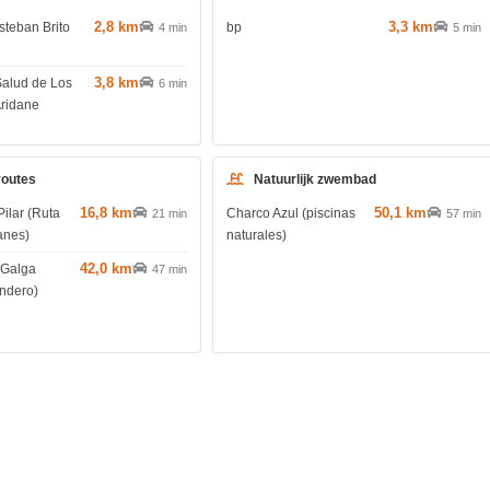
2,8 km
3,3 km
steban Brito
bp
4 min
5 min
3,8 km
Salud de Los
6 min
Aridane
routes
Natuurlijk zwembad
16,8 km
50,1 km
Pilar (Ruta
Charco Azul (piscinas
21 min
57 min
anes)
naturales)
42,0 km
 Galga
47 min
endero)