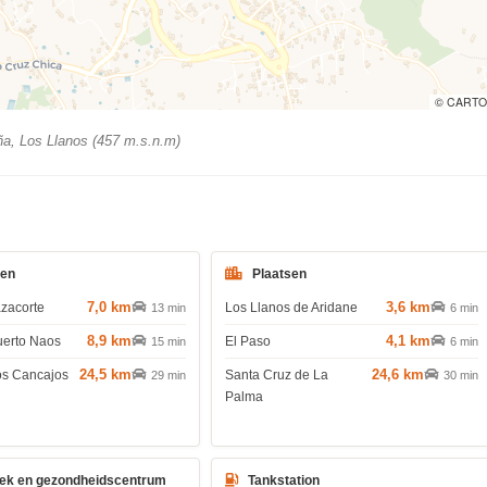
© CARTO
a, Los Llanos (457 m.s.n.m)
den
Plaatsen
7,0 km
3,6 km
azacorte
Los Llanos de Aridane
13 min
6 min
8,9 km
4,1 km
uerto Naos
El Paso
15 min
6 min
24,5 km
24,6 km
os Cancajos
Santa Cruz de La
29 min
30 min
Palma
ek en gezondheidscentrum
Tankstation