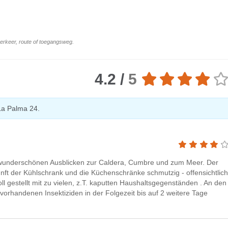
 verkeer, route of toegangsweg.
4.2 /
5
La Palma 24.
t wunderschönen Ausblicken zur Caldera, Cumbre und zum Meer. Der
unft der Kühlschrank und die Küchenschränke schmutzig - offensichtlich
l gestellt mit zu vielen, z.T. kaputten Haushaltsgegenständen . An den
vorhandenen Insektiziden in der Folgezeit bis auf 2 weitere Tage