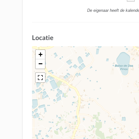
De eigenaar heeft de kalende
Locatie
+
−