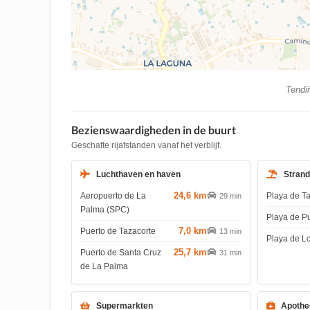
Tendiñ
Bezienswaardigheden in de buurt
Geschatte rijafstanden vanaf het verblijf.
Luchthaven en haven
Stran
24,6 km
Aeropuerto de La
Playa de T
29 min
Palma (SPC)
Playa de P
7,0 km
Puerto de Tazacorte
13 min
Playa de L
25,7 km
Puerto de Santa Cruz
31 min
de La Palma
Supermarkten
Apothe