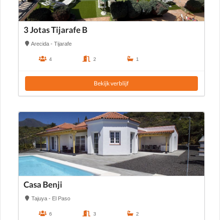
3 Jotas Tijarafe B
Arecida - Tijarafe
4
2
1
Bekijk verblijf
Casa Benji
Tajuya - El Paso
6
3
2