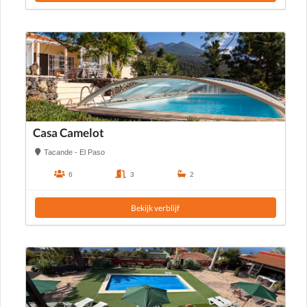
Casa Camelot
Tacande - El Paso
6
3
2
Bekijk verblijf