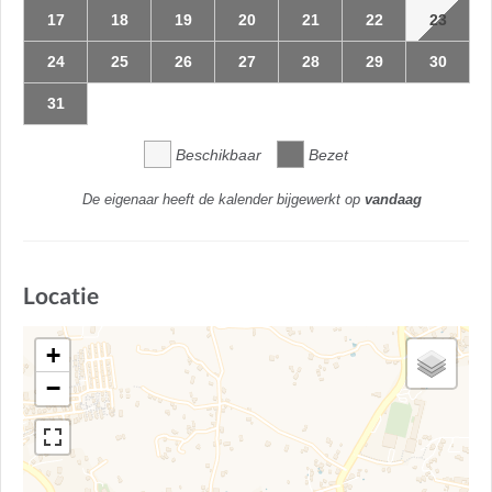
17
18
19
20
21
22
23
24
25
26
27
28
29
30
31
Beschikbaar
Bezet
De eigenaar heeft de kalender bijgewerkt op
vandaag
Locatie
+
−