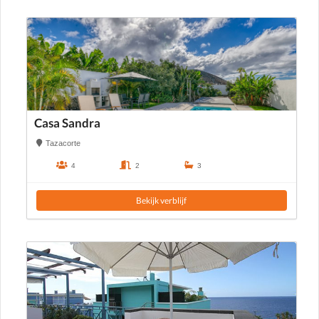
Casa Sandra
Tazacorte
4
2
3
Bekijk verblijf