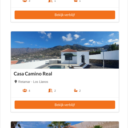
3
1
1
Bekijk verblijf
Casa Camino Real
Retamar - Los Llanos
4
2
2
Bekijk verblijf