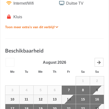
Internet/Wifi
Duitse TV
Kluis
Toon meer extra's van dit verblijf
Beschikbaarheid
August
2026
Mo
Tu
We
Th
Fr
Sa
Su
1
2
3
4
5
6
7
8
9
10
11
12
13
14
15
16
17
18
19
20
21
22
23