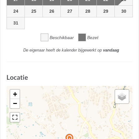
24
25
26
27
28
29
30
31
Beschikbaar
Bezet
De eigenaar heeft de kalender bijgewerkt op
vandaag
Locatie
+
−