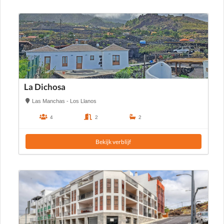
La Dichosa
Las Manchas - Los Llanos
4
2
2
Bekijk verblijf