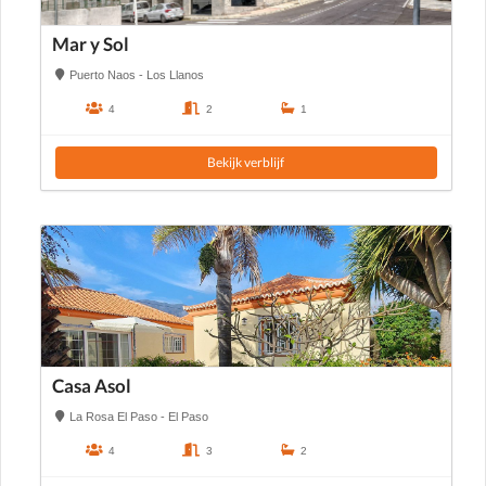
Mar y Sol
Puerto Naos - Los Llanos
4
2
1
Bekijk verblijf
Casa Asol
La Rosa El Paso - El Paso
4
3
2