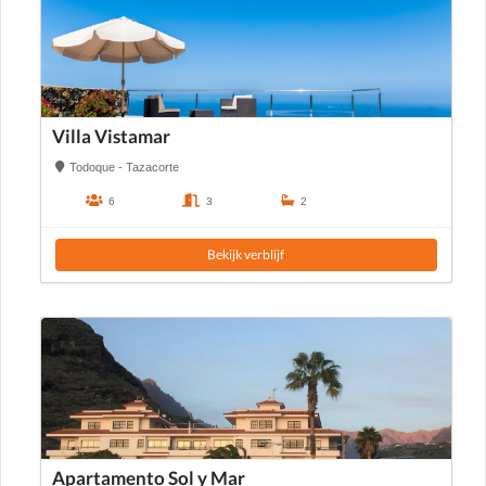
Villa Vistamar
Todoque - Tazacorte
6
3
2
Bekijk verblijf
Apartamento Sol y Mar