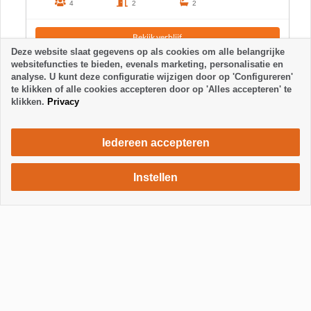
4
2
2
Bekijk verblijf
Deze website slaat gegevens op als cookies om alle belangrijke
websitefuncties te bieden, evenals marketing, personalisatie en
analyse. U kunt deze configuratie wijzigen door op 'Configureren'
te klikken of alle cookies accepteren door op 'Alles accepteren' te
klikken.
Privacy
Iedereen accepteren
Instellen
630 €
Verblijf aanvragen
/ week
Toon / Verberg footer