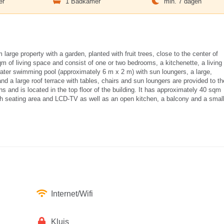
er
1 Badkamer
min. 7 dagen
arge property with a garden, planted with fruit trees, close to the center of
of living space and consist of one or two bedrooms, a kitchenette, a living
water swimming pool (approximately 6 m x 2 m) with sun loungers, a large,
and a large roof terrace with tables, chairs and sun loungers are provided to th
 and is located in the top floor of the building. It has approximately 40 sqm
ith seating area and LCD-TV as well as an open kitchen, a balcony and a smal
Internet/Wifi
Kluis