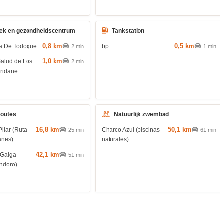
ek en gezondheidscentrum
Tankstation
0,8 km
0,5 km
ia De Todoque
bp
2 min
1 min
1,0 km
Salud de Los
2 min
Aridane
routes
Natuurlijk zwembad
16,8 km
50,1 km
Pilar (Ruta
Charco Azul (piscinas
25 min
61 min
anes)
naturales)
42,1 km
 Galga
51 min
endero)