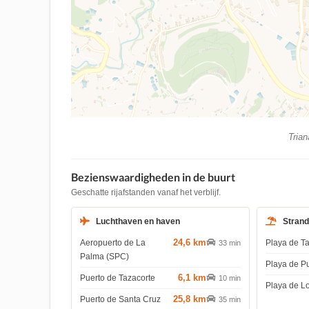
Trian
Bezienswaardigheden in de buurt
Geschatte rijafstanden vanaf het verblijf.
Luchthaven en haven
Stran
24,6 km
Aeropuerto de La
Playa de T
33 min
Palma (SPC)
Playa de P
6,1 km
Puerto de Tazacorte
10 min
Playa de L
25,8 km
Puerto de Santa Cruz
35 min