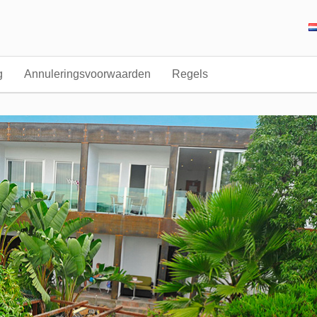
g
Annuleringsvoorwaarden
Regels