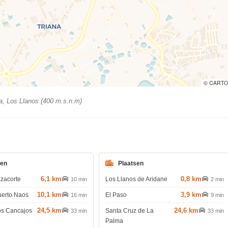
© CARTO
a, Los Llanos (400 m.s.n.m)
den
Plaatsen
6,1 km
0,8 km
azacorte
Los Llanos de Aridane
10 min
2 min
10,1 km
3,9 km
uerto Naos
El Paso
16 min
9 min
24,5 km
24,6 km
os Cancajos
Santa Cruz de La
33 min
33 min
Palma