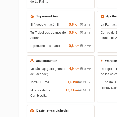
de La Palma
Supermarkten
Apothe
0,6 km
El Nuevo Almacén II
La Farmac
2 min
0,6 km
Tu Trebol Los LLanos de
Centro de 
2 min
Aridane
Llanos de 
0,8 km
HiperDino Los Llanos
2 min
Uitzichtpunten
Wandel
4,9 km
Volcán Tajogaite (mirador
Refugio El 
8 min
de Tacande)
de los Volc
11,6 km
Torre El Time
Cubo de la
13 min
(entrada s
13,7 km
Mirador de La
28 min
Cumbrecita
Bezienswaardigheden