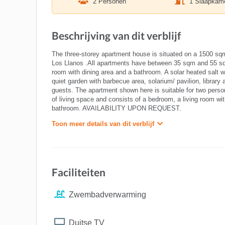
2 Personen
1 Slaapkam
Beschrijving van dit verblijf
The three-storey apartment house is situated on a 1500 sqm l
Los Llanos .All apartments have between 35 sqm and 55 sqm 
room with dining area and a bathroom. A solar heated salt 
quiet garden with barbecue area, solarium/ pavilion, library 
guests. The apartment shown here is suitable for two persons
of living space and consists of a bedroom, a living room w
bathroom. AVAILABILITY UPON REQUEST.
Toon meer details van dit verblijf
Faciliteiten
Zwembadverwarming
Duitse TV