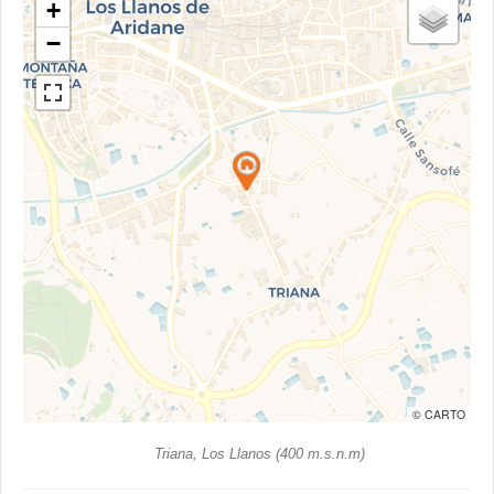
+
−
© CARTO
Triana, Los Llanos (400 m.s.n.m)