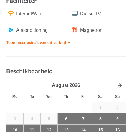
Faciliteiten
Internet/Wifi
Duitse TV
Airconditioning
Magnetron
Toon meer extra's van dit verblijf
Beschikbaarheid
August
2026
Mo
Tu
We
Th
Fr
Sa
Su
1
2
3
4
5
6
7
8
9
10
11
12
13
14
15
16