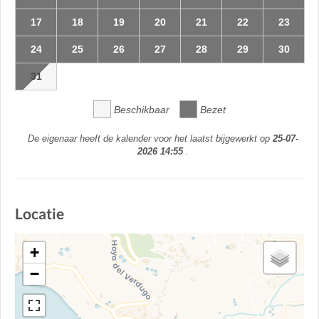
17
18
19
20
21
22
23
24
25
26
27
28
29
30
31
Beschikbaar
Bezet
De eigenaar heeft de kalender voor het laatst bijgewerkt op
25-07-
2026 14:55
.
Locatie
+
−