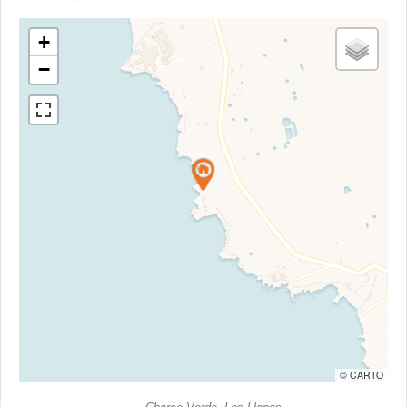
+
−
© CARTO