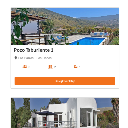
Pozo Taburiente 1
Los Barros - Los Llanos
3
2
1
Bekijk verblijf