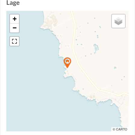
Lage
+
−
© CARTO