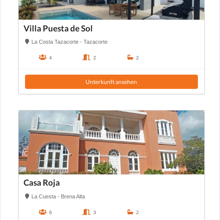
Villa Puesta de Sol
La Costa Tazacorte - Tazacorte
4
2
2
Unterkunft ansehen
Casa Roja
La Cuesta - Brena Alta
6
3
2