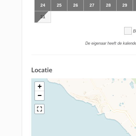
24
25
26
27
28
29
31
B
De eigenaar heeft de kalende
Locatie
+
−