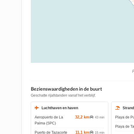
P
Bezienswaardigheden in de buurt
Geschatte rijafstanden vanaf het verblijf.
Luchthaven en haven
Stran
32,2 km
Aeropuerto de La
Playa de P
43 min
Palma (SPC)
Playa de T
11,1 km
Puerto de Tazacorte
15 min