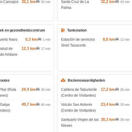
32,1 km
32,2 km
os Cancajos
Santa Cruz de La
42 min
43 min
Palma
ek en gezondheidscentrum
Tankstation
0,3 km
8,8 km
uerto Naos
Estación de servicios
1 min
12 min
Shell Tazacorte
12,3 km
Salud de
17 min
 de Aridane
routes
Bezienswaardigheden
24,4 km
17,2 km
Pilar (Ruta
Caldera de Taburiente
34 min
26 min
anes)
(Centro de Visitantes)
49,7 km
23,4 km
 Galga
Volcán San Antonio
60 min
32 min
endero)
(Centro de Visitantes)
30,3 km
Santuario Virgen de las
39 min
Nieves