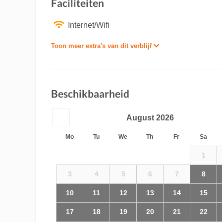
Faciliteiten
Internet/Wifi
Toon meer extra's van dit verblijf
Beschikbaarheid
August
2026
Mo
Tu
We
Th
Fr
Sa
1
3
4
5
6
7
8
10
11
12
13
14
15
17
18
19
20
21
22