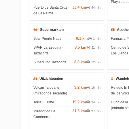
Playa de L
33,4 km
Puerto de Santa Cruz
44 min
de La Palma
Supermarkten
Apothe
0,3 km
Spar Puerto Naos
Farmacia P
1 min
8,5 km
SPAR La Esquina ·
Centro de 
11 min
Tazacorte
Los Llanos
8,6 km
SuperDino Tazacorte
12 min
Uitzichtpunten
Wandel
9,2 km
Volcán Tajogaite
Refugio El 
16 min
(mirador de Tacande)
de los Volc
19,2 km
Torre El Time
Cubo de la
24 min
(entrada s
21,3 km
Mirador de La
37 min
Cumbrecita