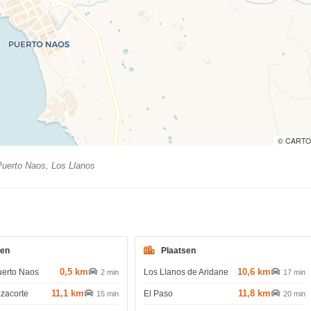
© CARTO
uerto Naos, Los Llanos
den
Plaatsen
0,5 km
10,6 km
uerto Naos
Los Llanos de Aridane
2 min
17 min
11,1 km
11,8 km
azacorte
El Paso
15 min
20 min