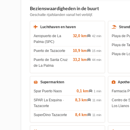
Bezienswaardigheden in de buurt
Geschatte rijafstanden vanaf het verblijf.
Luchthaven en haven
Stran
32,0 km
Aeropuerto de La
Playa de P
42 min
Palma (SPC)
Playa de T
10,9 km
Puerto de Tazacorte
15 min
Playa de L
33,2 km
Puerto de Santa Cruz
44 min
de La Palma
Supermarkten
Apothe
0,1 km
Spar Puerto Naos
Farmacia P
1 min
8,3 km
SPAR La Esquina ·
Centro de 
11 min
Tazacorte
Los Llanos
8,4 km
SuperDino Tazacorte
11 min