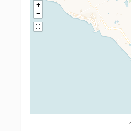
+
−
P