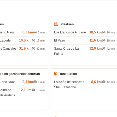
den
Plaatsen
0,3 km
10,5 km
uerto Naos
Los Llanos de Aridane
1 min
16 min
10,9 km
11,6 km
azacorte
El Paso
15 min
19 min
31,9 km
32,0 km
os Cancajos
Santa Cruz de La
42 min
42 min
Palma
ek en gezondheidscentrum
Tankstation
0,1 km
8,6 km
uerto Naos
Estación de servicios
1 min
12 min
Shell Tazacorte
12,1 km
Salud de
16 min
 de Aridane