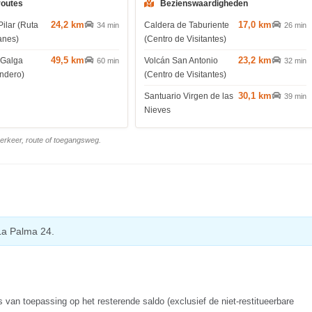
routes
Bezienswaardigheden
24,2 km
17,0 km
Pilar (Ruta
Caldera de Taburiente
34 min
26 min
anes)
(Centro de Visitantes)
49,5 km
23,2 km
 Galga
Volcán San Antonio
60 min
32 min
endero)
(Centro de Visitantes)
30,1 km
Santuario Virgen de las
39 min
Nieves
 verkeer, route of toegangsweg.
La Palma 24.
s van toepassing op het resterende saldo (exclusief de niet-restitueerbare