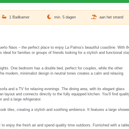
1 Badkamer
min. 5 dagen
aan het strand
erto Naos – the perfect place to enjoy La Palma’s beautiful coastline. With 8
ideal for families or groups of friends looking for a stylish and functional sta
ights. One bedroom has a double bed, perfect for couples, while the other
 The modern, minimalist design in neutral tones creates a calm and relaxing
sofa and a TV for relaxing evenings. The dining area, with its elegant glass
n layout and connects directly to the fully equipped kitchen. You’ll find qualit
and a large refrigerator.
ook tiles, creating a stylish and soothing ambience. It features a large showe
t to enjoy the fresh air and spend quality time outdoors. Furnished with a tabl