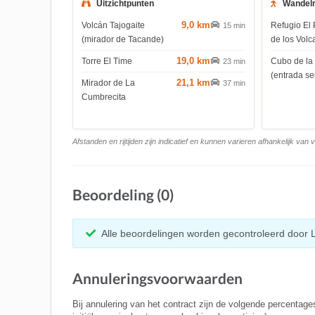
Uitzichtpunten
Wandel
9,0 km
Volcán Tajogaite
Refugio El 
15 min
(mirador de Tacande)
de los Volc
19,0 km
Torre El Time
Cubo de la
23 min
(entrada s
21,1 km
Mirador de La
37 min
Cumbrecita
Afstanden en rijtijden zijn indicatief en kunnen varieren afhankelijk van
Beoordeling (0)
Alle beoordelingen worden gecontroleerd door 
Annuleringsvoorwaarden
Bij annulering van het contract zijn de volgende percentage