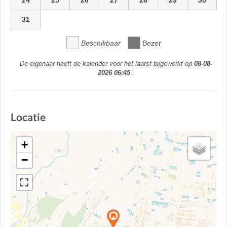
24
25
26
27
28
29
30
31
Beschikbaar
Bezet
De eigenaar heeft de kalender voor het laatst bijgewerkt op
08-08-
2026 06:45
.
Locatie
+
−