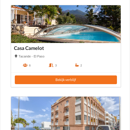
Casa Camelot
Tacande - El Paso
6
3
2
Bekijk verblijf