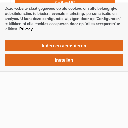
Bekijk verblijf
Deze website slaat gegevens op als cookies om alle belangrijke
websitefuncties te bieden, evenals marketing, personalisatie en
analyse. U kunt deze configuratie wijzigen door op 'Configureren'
te klikken of alle cookies accepteren door op 'Alles accepteren' te
klikken.
Privacy
Iedereen accepteren
Instellen
1400 €
Verblijf aanvragen
/ week
Toon / Verberg footer