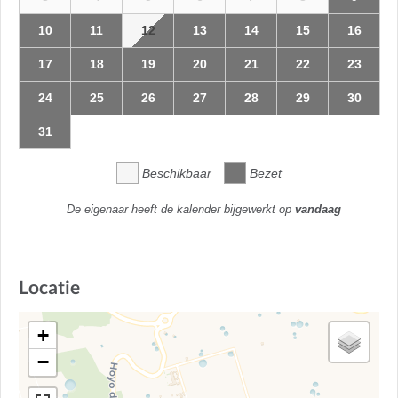
10
11
12
13
14
15
16
17
18
19
20
21
22
23
24
25
26
27
28
29
30
31
Beschikbaar
Bezet
De eigenaar heeft de kalender bijgewerkt op
vandaag
Locatie
+
−