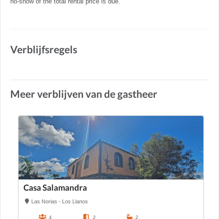
no-show of the total rental price is due.
Verblijfsregels
Meer verblijven van de gastheer
Casa Salamandra
Las Norias - Los Llanos
4
2
2