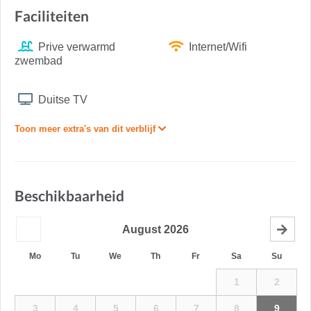
Faciliteiten
Prive verwarmd
Internet/Wifi
zwembad
Duitse TV
Toon meer extra's van dit verblijf
Beschikbaarheid
August
2026
Mo
Tu
We
Th
Fr
Sa
Su
1
2
3
4
5
6
7
8
9