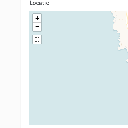
Locatie
+
−