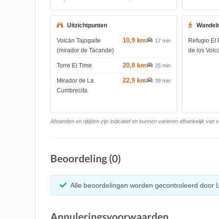
Uitzichtpunten
Wandel
10,9 km
Volcán Tajogaite
Refugio El 
17 min
(mirador de Tacande)
de los Volc
20,8 km
Torre El Time
25 min
22,9 km
Mirador de La
39 min
Cumbrecita
Afstanden en rijtijden zijn indicatief en kunnen varieren afhankelijk van
Beoordeling (0)
Alle beoordelingen worden gecontroleerd door 
Annuleringsvoorwaarden