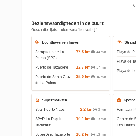
Ch
Bezienswaardigheden in de buurt
Geschatte rijafstanden vanaf het verblijf.
Luchthaven en haven
Stran
33,8 km
Aeropuerto de La
Playa de P
44 min
Palma (SPC)
Playa de T
12,7 km
Puerto de Tazacorte
17 min
Playa de L
35,0 km
Puerto de Santa Cruz
46 min
de La Palma
Supermarkten
Apothe
2,2 km
Spar Puerto Naos
Farmacia P
3 min
10,1 km
SPAR La Esquina ·
Centro de 
13 min
Tazacorte
Los Llanos
10,2 km
SuperDino Tazacorte
13 min