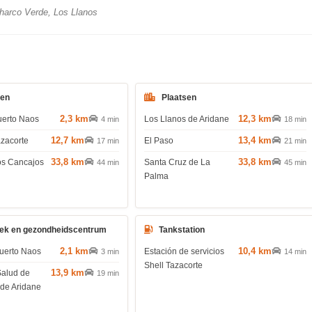
arco Verde, Los Llanos
den
Plaatsen
2,3 km
12,3 km
uerto Naos
Los Llanos de Aridane
4 min
18 min
12,7 km
13,4 km
azacorte
El Paso
17 min
21 min
33,8 km
33,8 km
os Cancajos
Santa Cruz de La
44 min
45 min
Palma
ek en gezondheidscentrum
Tankstation
2,1 km
10,4 km
uerto Naos
Estación de servicios
3 min
14 min
Shell Tazacorte
13,9 km
Salud de
19 min
 de Aridane