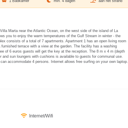
1 Badkamer
min. 4 dagen
aan het strand
illa Marta near the Atlantic Ocean, on the west side of the island of La
ows you to enjoy the warm temperatures of the Gulf Stream in winter - the
x consists of a total of 7 apartments. Apartment 1 has an open living room
furnished terrace with a view at the garden. The facility has a washing
ee of 6 euros guests will get the key at the reception. The 8 m x 4 m (depth
 and sun loungers with cushions is available to guests for communal use.
can accommodate 4 persons. Internet allows free surfing on your own laptop.
Internet/Wifi