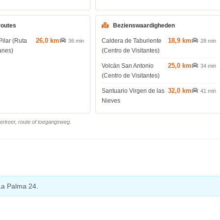
routes
Bezienswaardigheden
26,0 km
18,9 km
Pilar (Ruta
Caldera de Taburiente
36 min
28 min
anes)
(Centro de Visitantes)
25,0 km
Volcán San Antonio
34 min
(Centro de Visitantes)
32,0 km
Santuario Virgen de las
41 min
Nieves
 verkeer, route of toegangsweg.
La Palma 24.