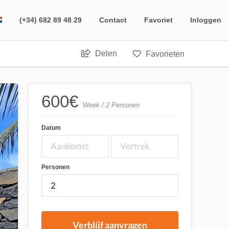
(+34) 682 89 48 29
Contact
Favoriet
Inloggen
Delen
Favorieten
600
€
Week / 2 Personen
Datum
Personen
Verblijf aanvragen