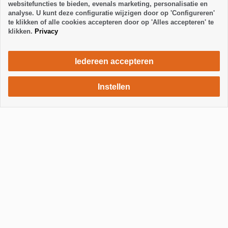
websitefuncties te bieden, evenals marketing, personalisatie en
analyse. U kunt deze configuratie wijzigen door op 'Configureren'
te klikken of alle cookies accepteren door op 'Alles accepteren' te
klikken.
Privacy
Iedereen accepteren
Instellen
1110 €
Verblijf aanvragen
/ week
Toon / Verberg footer